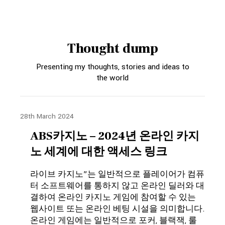
Thought dump
Presenting my thoughts, stories and ideas to
the world
28th March 2024
ABS카지노 – 2024년 온라인 카지
노 세계에 대한 액세스 링크
라이브 카지노”는 일반적으로 플레이어가 컴퓨
터 소프트웨어를 통하지 않고 온라인 딜러와 대
결하여 온라인 카지노 게임에 참여할 수 있는
웹사이트 또는 온라인 베팅 시설을 의미합니다.
온라인 게임에는 일반적으로 포커, 블랙잭, 룰