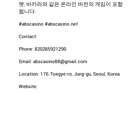
렛, 바카라와 같은 온라인 버전의 게임이 포함
됩니다.
#abscasino #abscasino.net
Contact:
Phone: 820285921290
Email: abscasino88@gmail.com
Location: 176 Toegye-ro, Jung-gu, Seoul, Korea
Website: